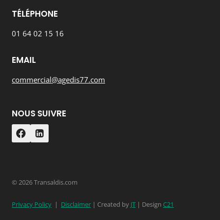
TÉLÉPHONE
01 64 02 15 16
EMAIL
commercial@agedis77.com
NOUS SUIVRE
© 2026 Transaldis.com
Privacy Policy
|
Disclaimer
| Created by
JT
| Design
C21