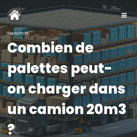
Aller
au
contenu
TRANSPORT
Combien de
palettes peut-
on charger dans
un camion 20m3
?