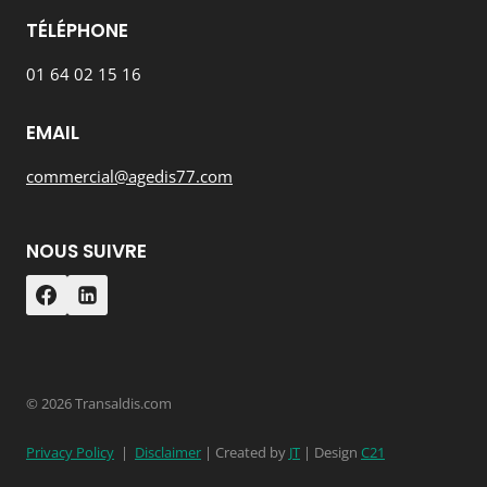
TÉLÉPHONE
01 64 02 15 16
EMAIL
commercial@agedis77.com
NOUS SUIVRE
© 2026 Transaldis.com
Privacy Policy
|
Disclaimer
| Created by
JT
| Design
C21