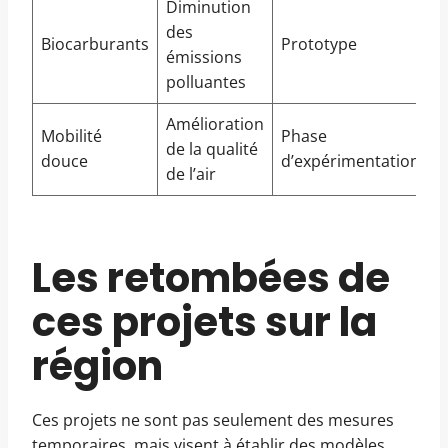
Diminution
des
Biocarburants
Prototype
émissions
polluantes
Amélioration
Mobilité
Phase
de la qualité
douce
d’expérimentation
de l’air
Les retombées de
ces projets sur la
région
Ces projets ne sont pas seulement des mesures
temporaires, mais visent à établir des modèles