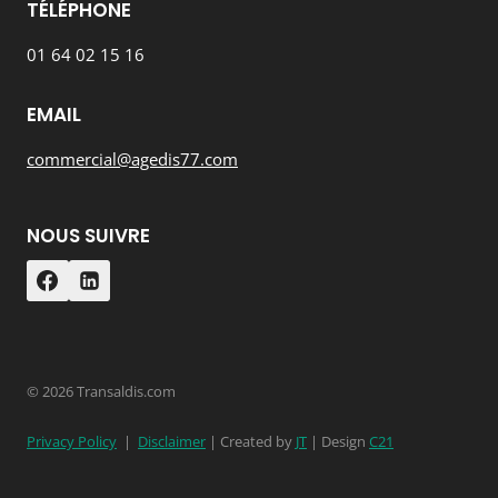
TÉLÉPHONE
01 64 02 15 16
EMAIL
commercial@agedis77.com
NOUS SUIVRE
© 2026 Transaldis.com
Privacy Policy
|
Disclaimer
| Created by
JT
| Design
C21