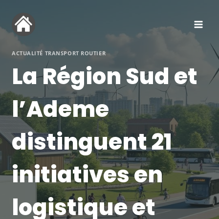
Aller
au
contenu
ACTUALITÉ TRANSPORT ROUTIER
La Région Sud et
l’Ademe
distinguent 21
initiatives en
logistique et