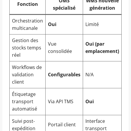
OMS
WMS nouvelle
Fonction
spécialisé
génération
t
Orchestration
Oui
Limité
No
multicanale
Gestion des
Vue
Oui (par
Sy
stocks temps
consolidée
emplacement)
len
réel
Workflows de
Int
validation
Configurables
N/A
un
client
Étiquetage
transport
Via API TMS
Oui
Ad
automatisé
Suivi post-
Interface
Portail client
No
expédition
transport