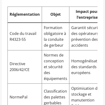
Impact pour
Réglementation
Objet
l’entreprise
Formation
Garantit sécurité
Code du travail
obligatoire à
des opérateurs et
R4323-55
la conduite
prévention des
de gerbeur
accidents
Normes de
conception
Homogénéisation
Directive
et sécurité
des standards
2006/42/CE
des
européens
équipements
Optimisation du
Classification
stockage et
NormePal
des palettes
manutention
gerbables