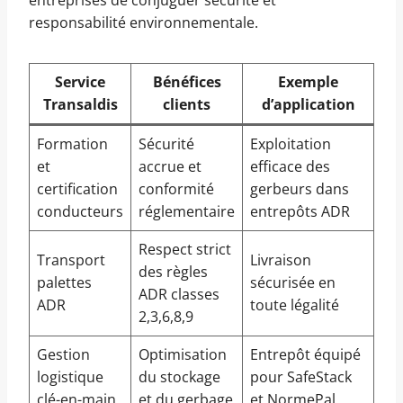
entreprises de conjuguer sécurité et
responsabilité environnementale.
Service
Bénéfices
Exemple
Transaldis
clients
d’application
Formation
Sécurité
Exploitation
et
accrue et
efficace des
certification
conformité
gerbeurs dans
conducteurs
réglementaire
entrepôts ADR
Respect strict
Transport
Livraison
des règles
palettes
sécurisée en
ADR classes
ADR
toute légalité
2,3,6,8,9
Gestion
Optimisation
Entrepôt équipé
logistique
du stockage
pour SafeStack
clé-en-main
et du gerbage
et NormePal