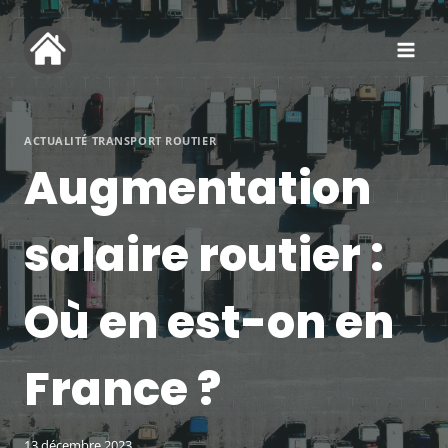
Aller
au
contenu
ACTUALITÉ TRANSPORT ROUTIER
Augmentation
salaire routier :
Où en est-on en
France ?
13 décembre 2023