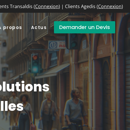
ients Transaldis (
Connexion
) | Clients Agedis (
Connexion
)
Demander un Devis
A propos
Actus
olutions
lles