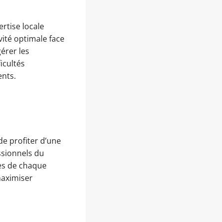
rtise locale
vité optimale face
érer les
icultés
ents.
e profiter d’une
ssionnels du
es de chaque
maximiser