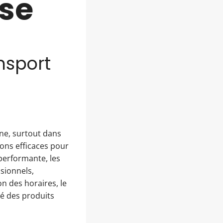
use
nsport
rne, surtout dans
ons efficaces pour
performante, les
sionnels,
on des horaires, le
té des produits