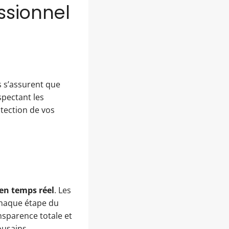
ssionnel
s s’assurent que
spectant les
otection de vos
 en temps réel
. Les
chaque étape du
nsparence totale et
ousains.