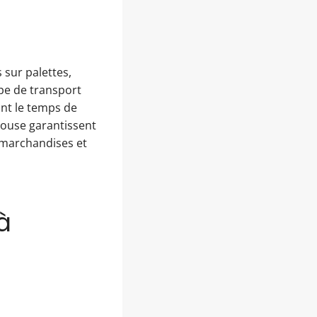
sur palettes,
ype de transport
ant le temps de
louse garantissent
e marchandises et
à