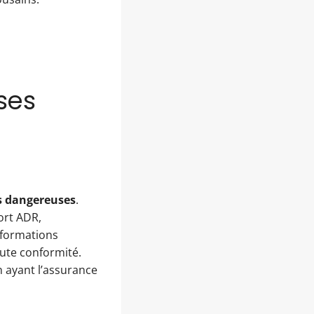
ses
s dangereuses
.
ort ADR,
s formations
oute conformité.
n ayant l’assurance